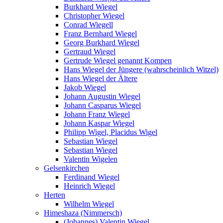
Burkhard Wiegel
Christopher Wiegel
Conrad Wiegell
Franz Bernhard Wiegel
Georg Burkhard Wiegel
Gertraud Wiegel
Gertrude Wiegel genannt Kompen
Hans Wiegel der Jüngere (wahrscheinlich Witzel)
Hans Wiegel der Ältere
Jakob Wiegel
Johann Augustin Wiegel
Johann Casparus Wiegel
Johann Franz Wiegel
Johann Kaspar Wiegel
Philipp Wigel, Placidus Wigel
Sebastian Wiegel
Sebastian Wiegel
Valentin Wigelen
Gelsenkirchen
Ferdinand Wiegel
Heinrich Wiegel
Herten
Wilhelm Wiegel
Himeshaza (Nimmersch)
(Johannes) Valentin Wiegel