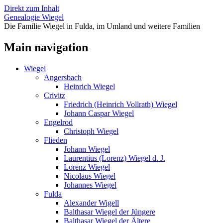
Direkt zum Inhalt
Genealogie Wiegel
Die Familie Wiegel in Fulda, im Umland und weitere Familien
Main navigation
Wiegel
Angersbach
Heinrich Wiegel
Crivitz
Friedrich (Heinrich Vollrath) Wiegel
Johann Caspar Wiegel
Engelrod
Christoph Wiegel
Flieden
Johann Wiegel
Laurentius (Lorenz) Wiegel d. J.
Lorenz Wiegel
Nicolaus Wiegel
Johannes Wiegel
Fulda
Alexander Wigell
Balthasar Wiegel der Jüngere
Balthasar Wiegel der Ältere