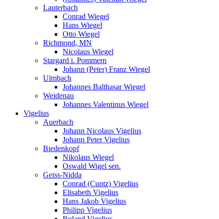
Lauterbach
Conrad Wiegel
Hans Wiegel
Otto Wiegel
Richmond, MN
Nicolaus Wiegel
Stargard i. Pommern
Johann (Peter) Franz Wiegel
Ulmbach
Johannes Balthasar Wiegel
Weidenau
Johannes Valentinus Wiegel
Vigelius
Auerbach
Johann Nicolaus Vigelius
Johann Peter Vigelius
Biedenkopf
Nikolaus Wiegel
Oswald Wigel sen.
Geiss-Nidda
Conrad (Cuntz) Vigelius
Elisabeth Vigelius
Hans Jakob Vigelius
Philipp Vigelius
Roland Vigelius