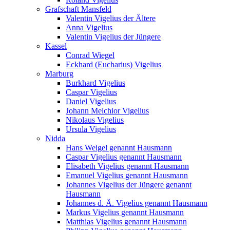
Grafschaft Mansfeld
Valentin Vigelius der Ältere
Anna Vigelius
Valentin Vigelius der Jüngere
Kassel
Conrad Wiegel
Eckhard (Eucharius) Vigelius
Marburg
Burkhard Vigelius
Caspar Vigelius
Daniel Vigelius
Johann Melchior Vigelius
Nikolaus Vigelius
Ursula Vigelius
Nidda
Hans Weigel genannt Hausmann
Caspar Vigelius genannt Hausmann
Elisabeth Vigelius genannt Hausmann
Emanuel Vigelius genannt Hausmann
Johannes Vigelius der Jüngere genannt
Hausmann
Johannes d. Ä. Vigelius genannt Hausmann
Markus Vigelius genannt Hausmann
Matthias Vigelius genannt Hausmann