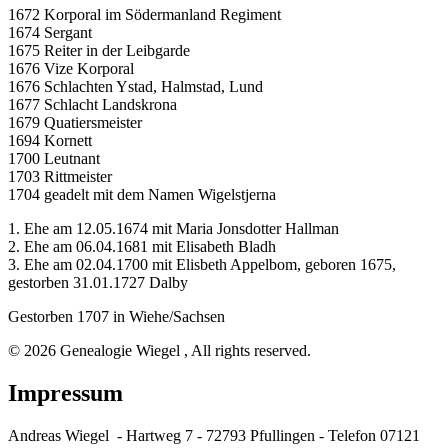
1672 Korporal im Södermanland Regiment
1674 Sergant
1675 Reiter in der Leibgarde
1676 Vize Korporal
1676 Schlachten Ystad, Halmstad, Lund
1677 Schlacht Landskrona
1679 Quatiersmeister
1694 Kornett
1700 Leutnant
1703 Rittmeister
1704 geadelt mit dem Namen Wigelstjerna
1. Ehe am 12.05.1674 mit Maria Jonsdotter Hallman
2. Ehe am 06.04.1681 mit Elisabeth Bladh
3. Ehe am 02.04.1700 mit Elisbeth Appelbom, geboren 1675,
gestorben 31.01.1727 Dalby
Gestorben 1707 in Wiehe/Sachsen
© 2026 Genealogie Wiegel , All rights reserved.
Impressum
Andreas Wiegel - Hartweg 7 - 72793 Pfullingen - Telefon 07121