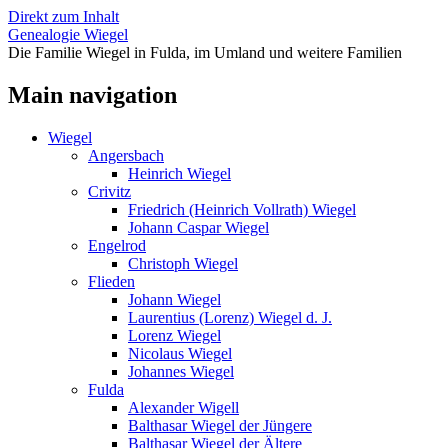
Direkt zum Inhalt
Genealogie Wiegel
Die Familie Wiegel in Fulda, im Umland und weitere Familien
Main navigation
Wiegel
Angersbach
Heinrich Wiegel
Crivitz
Friedrich (Heinrich Vollrath) Wiegel
Johann Caspar Wiegel
Engelrod
Christoph Wiegel
Flieden
Johann Wiegel
Laurentius (Lorenz) Wiegel d. J.
Lorenz Wiegel
Nicolaus Wiegel
Johannes Wiegel
Fulda
Alexander Wigell
Balthasar Wiegel der Jüngere
Balthasar Wiegel der Ältere