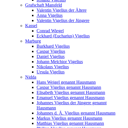
Grafschaft Mansfeld
Valentin Vigelius der Ältere
Anna Vigelius
Valentin Vigelius der Jüngere
Kassel
Conrad Wiegel
Eckhard (Eucharius) Vigelius
Marburg
Burkhard Vigelius
Caspar Vigelius
Daniel Vigelius
Johann Melchior Vigelius
Nikolaus Vigelius
Ursula Vigelius
Nidda
Hans Weigel genannt Hausmann
Caspar Vigelius genannt Hausmann
Elisabeth Vigelius genannt Hausmann
Emanuel Vigelius genannt Hausmann
Johannes Vigelius der Jüngere genannt
Hausmann
Johannes d. Ä. Vigelius genannt Hausmann
Markus Vigelius genannt Hausmann
Matthias Vigelius genannt Hausmann