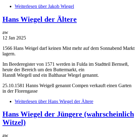
Weiterlesen
über Jakob Wiegel
Hans Wiegel der Ältere
aw
12 Jan 2025
1566 Hans Weigel darf keinen Mist mehr auf dem Sonnabend Markt
lagern.
Im Beederegister von 1571 werden in Fulda im Stadtteil Bernseß,
heute der Bereich um den Buttermarkt, ein
Hannß Wiegell und ein Balthasar Wiegel genannt.
25.10.1581 Hanns Weigell genannt Compen verkauft einen Garten
in der Florengasse
Weiterlesen
über Hans Wiegel der Ältere
Hans Wiegel der Jüngere (wahrscheinlich
Witzel)
aw