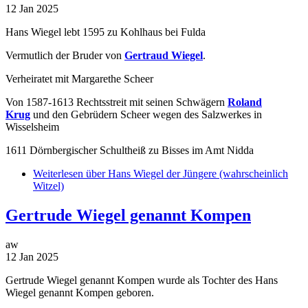
12 Jan 2025
Hans Wiegel lebt 1595 zu Kohlhaus bei Fulda
Vermutlich der Bruder von
Gertraud Wiegel
.
Verheiratet mit Margarethe Scheer
Von 1587-1613 Rechtsstreit mit seinen Schwägern
Roland
Krug
und den Gebrüdern Scheer wegen des Salzwerkes in
Wisselsheim
1611 Dörnbergischer Schultheiß zu Bisses im Amt Nidda
Weiterlesen
über Hans Wiegel der Jüngere (wahrscheinlich
Witzel)
Gertrude Wiegel genannt Kompen
aw
12 Jan 2025
Gertrude Wiegel genannt Kompen wurde als Tochter des Hans
Wiegel genannt Kompen geboren.