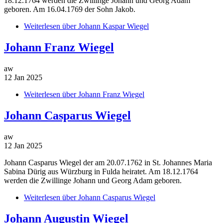
18.12.1764 werden die Zwillinge Johann und Georg Adam
geboren. Am 16.04.1769 der Sohn Jakob.
Weiterlesen
über Johann Kaspar Wiegel
Johann Franz Wiegel
aw
12 Jan 2025
Weiterlesen
über Johann Franz Wiegel
Johann Casparus Wiegel
aw
12 Jan 2025
Johann Casparus Wiegel der am 20.07.1762 in St. Johannes Maria
Sabina Dürig aus Würzburg in Fulda heiratet. Am 18.12.1764
werden die Zwillinge Johann und Georg Adam geboren.
Weiterlesen
über Johann Casparus Wiegel
Johann Augustin Wiegel