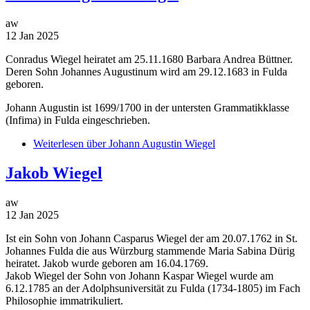
aw
12 Jan 2025
Conradus Wiegel heiratet am 25.11.1680 Barbara Andrea Büttner.
Deren Sohn Johannes Augustinum wird am 29.12.1683 in Fulda
geboren.
Johann Augustin ist 1699/1700 in der untersten Grammatikklasse
(Infima) in Fulda eingeschrieben.
Weiterlesen
über Johann Augustin Wiegel
Jakob Wiegel
aw
12 Jan 2025
Ist ein Sohn von Johann Casparus Wiegel der am 20.07.1762 in St.
Johannes Fulda die aus Würzburg stammende Maria Sabina Dürig
heiratet. Jakob wurde geboren am 16.04.1769.
Jakob Wiegel der Sohn von Johann Kaspar Wiegel wurde am
6.12.1785 an der Adolphsuniversität zu Fulda (1734-1805) im Fach
Philosophie immatrikuliert.